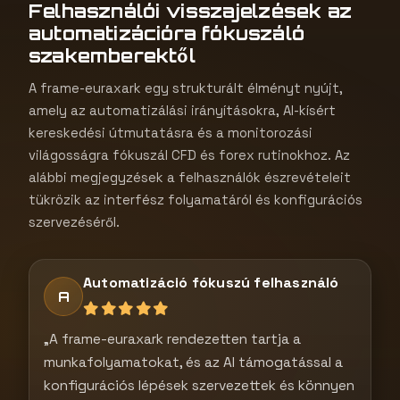
Felhasználói visszajelzések az
automatizációra fókuszáló
szakemberektől
A frame-euraxark egy strukturált élményt nyújt,
amely az automatizálási irányításokra, AI-kísért
kereskedési útmutatásra és a monitorozási
világosságra fókuszál CFD és forex rutinokhoz. Az
alábbi megjegyzések a felhasználók észrevételeit
tükrözik az interfész folyamatáról és konfigurációs
szervezéséről.
Automatizáció fókuszú felhasználó
A
„A frame-euraxark rendezetten tartja a
munkafolyamatokat, és az AI támogatással a
konfigurációs lépések szervezettek és könnyen