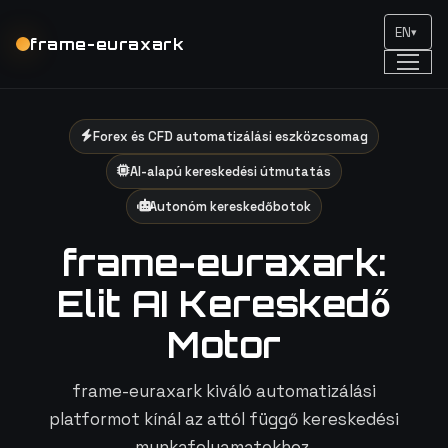
EN
▾
frame-euraxark
Forex és CFD automatizálási eszközcsomag
AI-alapú kereskedési útmutatás
Autonóm kereskedőbotok
frame-euraxark:
Elit AI Kereskedő
Motor
frame-euraxark kiváló automatizálási
platformot kínál az attól függő kereskedési
munkafolyamatokhoz,