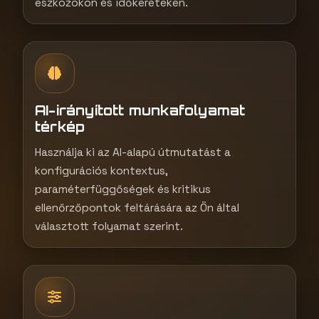
eszközökön és időkereteken.
AI-irányított munkafolyamat
térkép
Használja ki az AI-alapú útmutatást a
konfigurációs kontextus,
paraméterfüggőségek és kritikus
ellenőrzőpontok feltárására az Ön által
választott folyamat szerint.