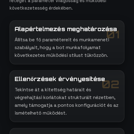
réteget a paraméter világosság és működési
következetesség érdekében.
Alapértelmezés meghatározása
01
Állítsa be fő paramétereit és munkameneti
szabályait, hogy a bot munkafolyamat
következetes működési stílust tükrözzön.
Ellenőrzések érvényesítése
02
Tekintse át a kitettség határait és
végrehajtási korlátokat strukturált nézetben,
amely támogatja a pontos konfigurációt és az
ismételhető működést.