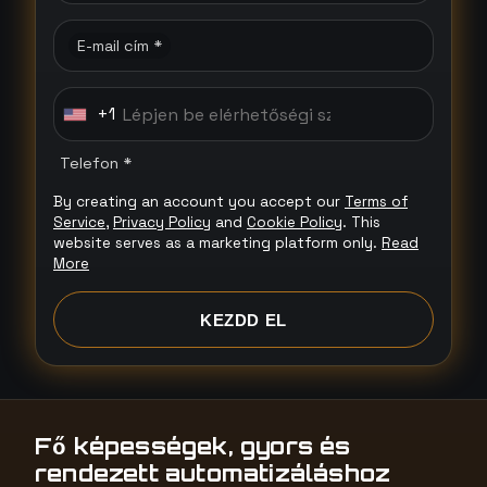
E-mail cím *
+1
U
n
Telefon *
i
By creating an account you accept our
Terms of
t
Service
,
Privacy Policy
and
Cookie Policy
. This
e
website serves as a marketing platform only.
Read
d
More
S
t
KEZDD EL
a
t
e
s
Fő képességek, gyors és
+
rendezett automatizáláshoz