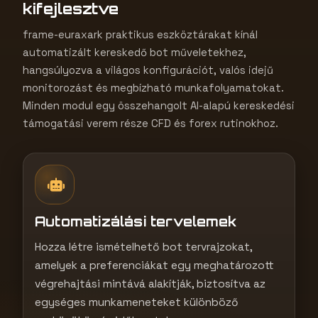
1
kifejlesztve
frame-euraxark praktikus eszköztárakat kínál
automatizált kereskedő bot műveletekhez,
hangsúlyozva a világos konfigurációt, valós idejű
monitorozást és megbízható munkafolyamatokat.
Minden modul egy összehangolt AI-alapú kereskedési
támogatási verem része CFD és forex rutinokhoz.
Automatizálási tervelemek
Hozza létre ismételhető bot tervrajzokat,
amelyek a preferenciákat egy meghatározott
végrehajtási mintává alakítják, biztosítva az
egységes munkameneteket különböző