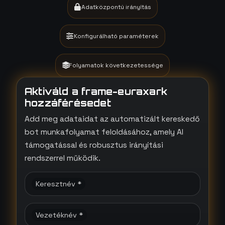
Adatközpontú irányítás
Konfigurálható paraméterek
Folyamatok következetessége
Aktiváld a frame-euraxark
hozzáférésedet
Add meg adataidat az automatizált kereskedő
bot munkafolyamat feloldásához, amely AI
támogatással és robusztus irányítási
rendszerrel működik.
Keresztnév *
Vezetéknév *