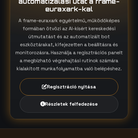
automatizálási utat a frame-
euraxark-kal
A frame-euraxark egyértelmű, működőképes
formában ötvözi az AI-kísért kereskedési
útmutatást és az automatizált bot
eszköztárakat, kifejezetten a beállításra és
monitorozásra. Használja a regisztrációs panelt
a megbízható végrehajtási rutinok számára
kialakított munkafolyamatba való belépéshez.
Regisztráció nyitása
Részletek felfedezése