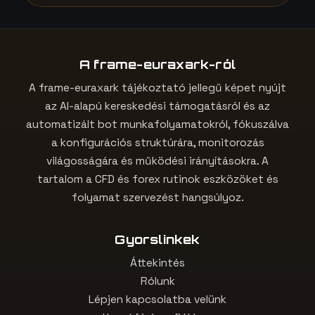
A frame-euraxark-ról
A frame-euraxark tájékoztató jellegű képet nyújt
az AI-alapú kereskedési támogatásról és az
automatizált bot munkafolyamatokról, fókuszálva
a konfigurációs struktúrára, monitorozás
világosságára és működési irányításokra. A
tartalom a CFD és forex rutinok eszközöket és
folyamat szervezést hangsúlyoz.
Gyorslinkek
Áttekintés
Rólunk
Lépjen kapcsolatba velünk