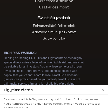
Hozzáférés a fiókhoz
Csatlakozz most
Szabályzatok
Felhasználási feltételek
Adatvédelmi nyilatkozat
Süti-politika
×
Figyelmeztetés
We use cookies to enhance your browsing
Ez a weboldal kizárólag marketing platformként funkcionál, és nem
experience. By continuing to use our website, you
nyújt, támogat vagy könnyít kereskedési, brókeri vagy befektetési
agree to our use of cookies. See our
Cookie Policy