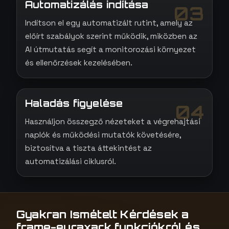
Automatizálás indítása
03
Indítson el egy automatizált rutint, amely az
előírt szabályok szerint működik, miközben az
AI útmutatás segít a monitorozási környezet
és ellenőrzések kezelésében.
Haladás figyelése
04
Használjon összegző nézeteket a végrehajtási
naplók és működési mutatók követésére,
biztosítva a tiszta áttekintést az
automatizálási ciklusról.
Gyakran Ismételt Kérdések a
frame-euraxark funkciókról és