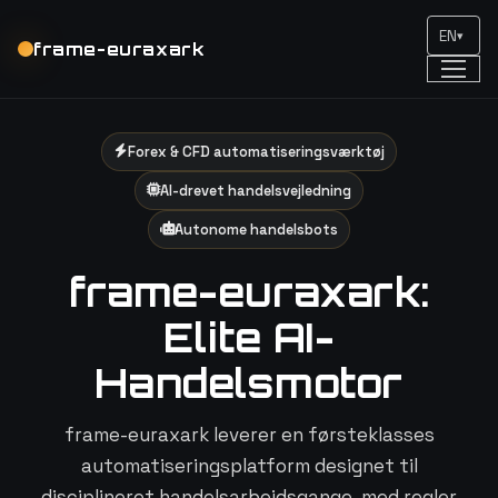
EN
▾
frame-euraxark
Forex & CFD automatiseringsværktøj
AI-drevet handelsvejledning
Autonome handelsbots
frame-euraxark:
Elite AI-
Handelsmotor
frame-euraxark leverer en førsteklasses
automatiseringsplatform designet til
disciplineret handelsarbejdsgange, med regler