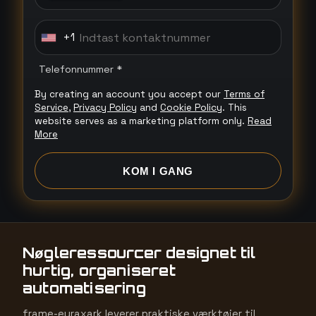
+1
U
n
Telefonnummer *
i
By creating an account you accept our
Terms of
t
Service
,
Privacy Policy
and
Cookie Policy
. This
e
website serves as a marketing platform only.
Read
d
More
S
t
KOM I GANG
a
t
e
s
Nøgleressourcer designet til
+
hurtig, organiseret
1
automatisering
frame-euraxark leverer praktiske værktøjer til