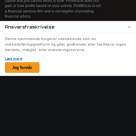
×
Ansvarsfraskrivelse
We use cookies to enhance your browsing
Denne hjemmeside fungerer udelukkende som en
experience. By continuing to use our website, you
markedsføringsplatform og yder, godkender eller faciliterer ingen
agree to our use of cookies. See our
Cookie Policy
handels-, mægler- eller investeringsservice.
for more information.
Læs mere
Accept
Jeg forstår