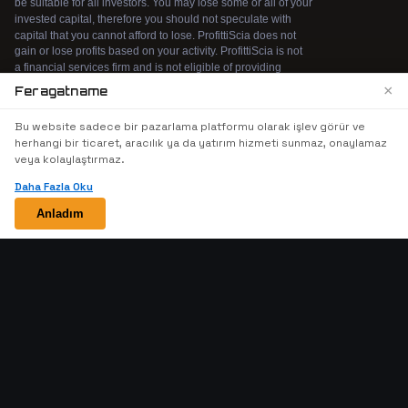
×
Feragatname
We use cookies to enhance your browsing
Bu website sadece bir pazarlama platformu olarak işlev görür ve
experience. By continuing to use our website, you
herhangi bir ticaret, aracılık ya da yatırım hizmeti sunmaz, onaylamaz
agree to our use of cookies. See our
Cookie Policy
veya kolaylaştırmaz.
for more information.
Daha Fazla Oku
Accept
Anladım