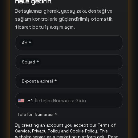
hale getirin
Detaylarınızı girerek, yapay zeka desteği ve
sağlam kontrollerle güçlendirilmiş otomatik
ticaret botu iş akışını açın.
Ad *
Soyad *
E-posta adresi *
+1
U
n
Telefon Numarası *
i
By creating an account you accept our
Terms of
t
Service
,
Privacy Policy
and
Cookie Policy
. This
e
website serves as a marketing platform only.
Read