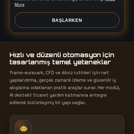
More
d
S
BAŞLARKEN
t
a
t
e
Hızlı ve düzenli otomasyon için
s
tasarlanmış temel yetenekler
+
1
frame-euraxark, CFD ve döviz rutinleri için net
yapılandırma, gerçek zamanlı izleme ve güvenilir iş
akışlarına odaklanan pratik araçlar sunar. Her modül,
AI destekli ticaret yardım katmanına entegre
edilerek bütünleşmiş bir yapı sağlar.