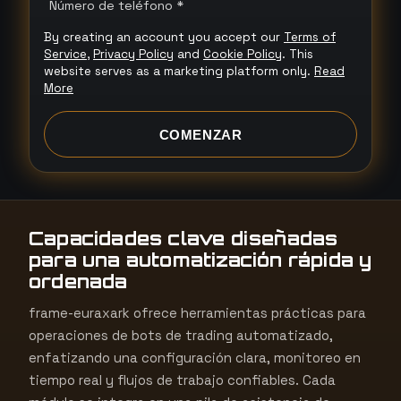
Número de teléfono *
i
By creating an account you accept our
Terms of
t
Service
,
Privacy Policy
and
Cookie Policy
. This
e
website serves as a marketing platform only.
Read
More
d
S
COMENZAR
t
a
t
e
Capacidades clave diseñadas
s
para una automatización rápida y
+
ordenada
1
frame-euraxark ofrece herramientas prácticas para
operaciones de bots de trading automatizado,
enfatizando una configuración clara, monitoreo en
tiempo real y flujos de trabajo confiables. Cada