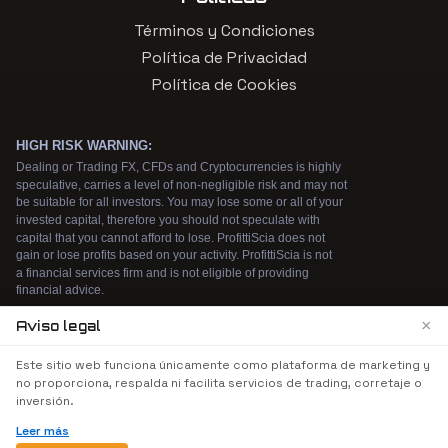
Términos y Condiciones
Política de Privacidad
Política de Cookies
×
Aviso legal
We use cookies to enhance your browsing
Este sitio web funciona únicamente como plataforma de marketing y
experience. By continuing to use our website, you
no proporciona, respalda ni facilita servicios de trading, corretaje o
agree to our use of cookies. See our
Cookie Policy
inversión.
for more information.
Leer más