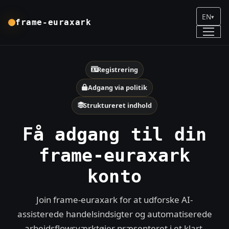
EN
▾
frame-euraxark
Registrering
Adgang via politik
Struktureret indhold
Få adgang til din
frame-euraxark
konto
Join frame-euraxark for at udforske AI-
assisterede handelsindsigter og automatiserede
arbejdsflowsværktøjer præsenteret i et klart,