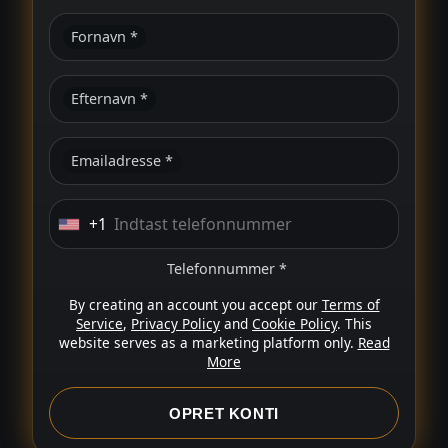
Fornavn *
Efternavn *
Emailadresse *
+1
U
n
Telefonnummer *
i
By creating an account you accept our
Terms of
t
Service
,
Privacy Policy
and
Cookie Policy
. This
e
website serves as a marketing platform only.
Read
d
More
S
t
OPRET KONTI
a