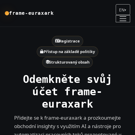
EN
▾
frame-euraxark
Registrace
Přístup na základě politiky
Strukturovaný obsah
Odemkněte svůj
účet frame-
euraxark
Přidejte se k frame-euraxark a prozkoumejte
obchodní insighty s využitím AI a nástroje pro
automatizaci pracovních toků prezentované v