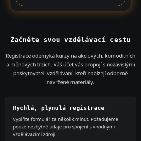
a
t
e
s
+
Začněte svou vzdělávací cestu
1
Registrace odemyká kurzy na akciových, komoditních
a měnových trzích. Váš účet vás propojí s nezávislými
poskytovateli vzdělávání, kteří nabízejí odborně
navržené materiály.
Rychlá, plynulá registrace
Vyplňte formulář za několik minut. Požadujeme
pouze nezbytné údaje pro spojení s vhodnými
vzdělávacími zdroji.