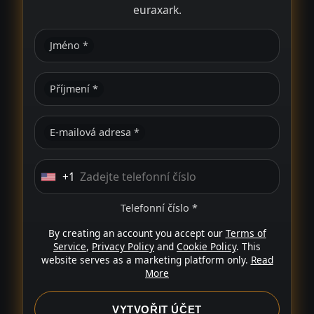
euraxark.
Jméno *
Příjmení *
E-mailová adresa *
+1
U
n
Telefonní číslo *
i
By creating an account you accept our
Terms of
t
Service
,
Privacy Policy
and
Cookie Policy
. This
e
website serves as a marketing platform only.
Read
d
More
S
t
VYTVOŘIT ÚČET