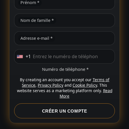
Prénom *
Nom de famille *
Adresse e-mail *
+1
U
n
Numéro de téléphone *
i
By creating an account you accept our
Terms of
t
Service
,
Privacy Policy
and
Cookie Policy
. This
e
website serves as a marketing platform only.
Read
More
d
S
CRÉER UN COMPTE
t
a
t