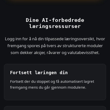
t
e
s
+
Dine AI-forbedrede
1
læringsressurser
Logg inn for å nå din tilpassede læringsoversikt, hvor
fremgang spores på tvers av strukturerte moduler
som dekker aksjer, råvarer og valutabevissthet.
Fortsett læringen din
Fortsett der du stoppet og få automatisert lagret
fremgang mens du går gjennom modulene.