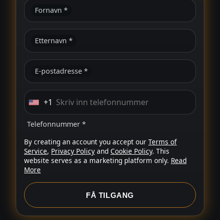
Fornavn *
Etternavn *
E-postadresse *
+1
U
n
Telefonnummer *
i
By creating an account you accept our
Terms of
t
Service
,
Privacy Policy
and
Cookie Policy
. This
e
website serves as a marketing platform only.
Read
d
More
S
t
FÅ TILGANG
a