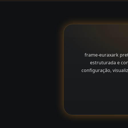
frame-euraxark pret
estruturada e co
configuração, visual