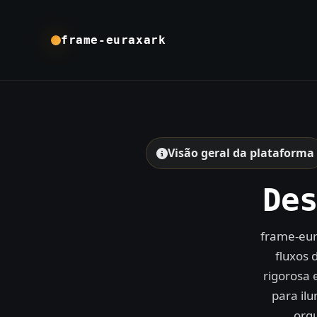
frame-euraxark
Visão geral da plataforma
De
frame-eur
fluxos 
rigorosa 
para il
orqu