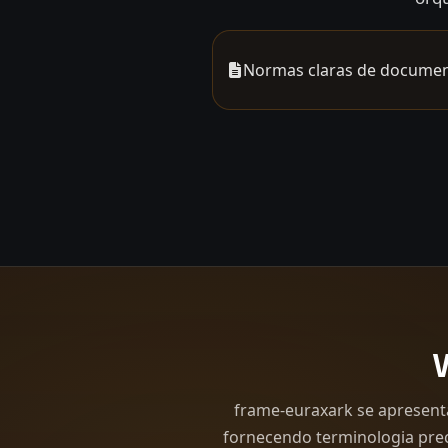
Normas claras de docume
frame-euraxark se apresenta
fornecendo terminologia preci