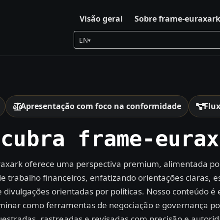
Visão geral
Sobre frame-euraxar
EN
▾
Apresentação com foco na conformidade
Flu
scubra frame-eurax
axark oferece uma perspectiva premium, alimentada por
de trabalho financeiros, enfatizando orientações claras, e
e divulgações orientadas por políticas. Nosso conteúdo é
uminar como ferramentas de negociação e governança p
estradas, rastreadas e revisadas com precisão e autori