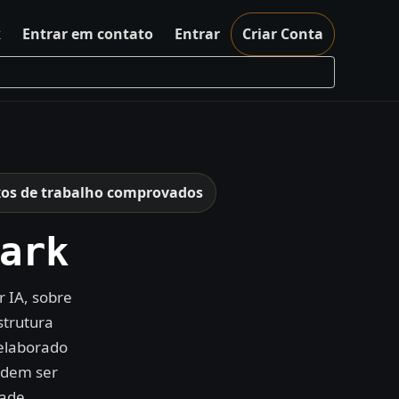
k
Entrar em contato
Entrar
Criar Conta
xos de trabalho comprovados
ark
 IA, sobre
strutura
 elaborado
odem ser
dade.