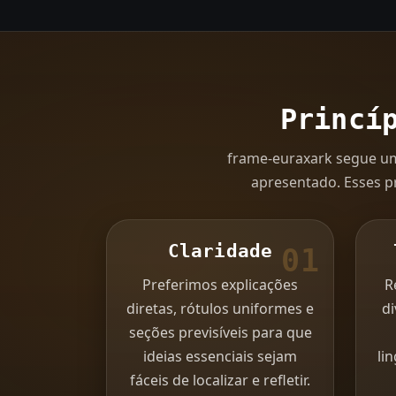
Princí
frame-euraxark segue um
apresentado. Esses pr
Claridade
01
Preferimos explicações
R
diretas, rótulos uniformes e
d
seções previsíveis para que
ideias essenciais sejam
li
fáceis de localizar e refletir.