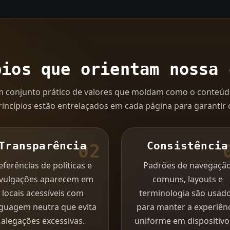
pios que orientam nossa 
 conjunto prático de valores que moldam como o conteúdo 
incípios estão entrelaçados em cada página para garantir c
Transparência
Consistência
02
eferências de políticas e
Padrões de navegaçã
ivulgações aparecem em
comuns, layouts e
locais acessíveis com
terminologia são usad
nguagem neutra que evita
para manter a experiên
alegações excessivas.
uniforme em dispositivo