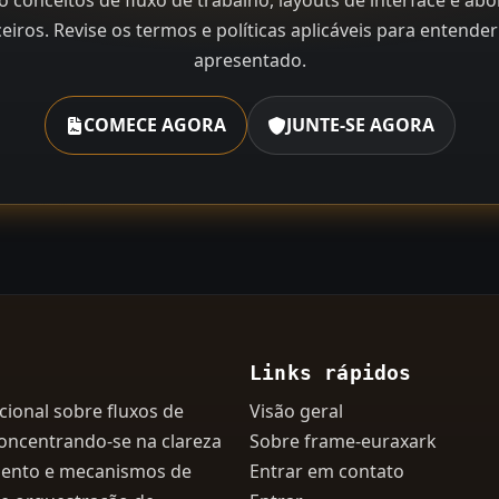
o conceitos de fluxo de trabalho, layouts de interface e a
ceiros. Revise os termos e políticas aplicáveis para entend
apresentado.
COMECE AGORA
JUNTE-SE AGORA
Links rápidos
ional sobre fluxos de
Visão geral
concentrando-se na clareza
Sobre frame-euraxark
amento e mecanismos de
Entrar em contato