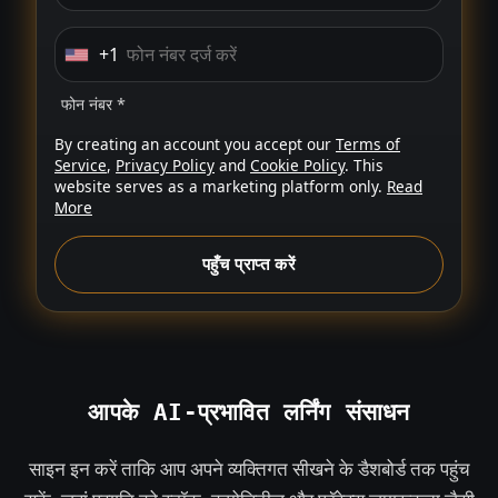
+1
U
n
फोन नंबर *
i
By creating an account you accept our
Terms of
t
Service
,
Privacy Policy
and
Cookie Policy
. This
e
website serves as a marketing platform only.
Read
More
d
S
पहुँच प्राप्त करें
t
a
t
e
s
आपके AI-प्रभावित लर्निंग संसाधन
+
1
साइन इन करें ताकि आप अपने व्यक्तिगत सीखने के डैशबोर्ड तक पहुंच