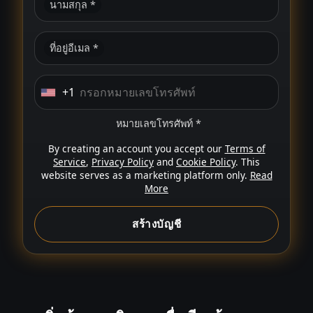
นามสกุล *
ที่อยู่อีเมล *
+1
U
n
หมายเลขโทรศัพท์ *
i
By creating an account you accept our
Terms of
t
Service
,
Privacy Policy
and
Cookie Policy
. This
e
website serves as a marketing platform only.
Read
More
d
S
สร้างบัญชี
t
a
t
e
s